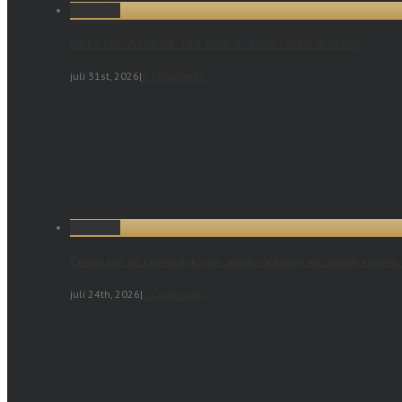
Permalink
Lobby Life: A Feature-First Look at Online Casino Browsing
juli 31st, 2026
|
0 Comments
Permalink
Сензација на ситни луксузи: мини-освртот на онлајн казино
juli 24th, 2026
|
0 Comments