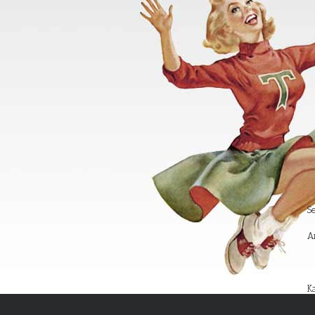
S
A
Ka