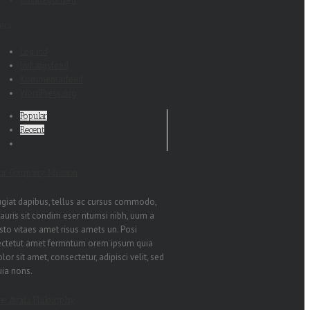
eta
Log ind
Indlægsfeed
Kommentarfeed
WordPress.org
Popular
Recent
ur Company Mission
ugiat dapibus, tellus ac cursus commodo,
auris sit condim eser ntumsi nibh, uum a
sto vitaes amet risus amets un. Posi
ectetut amet fermntum orem ipsum quia
lor sit amet, consectetur, adipisci velit, sed
uia nons.
he Avada Philosophy