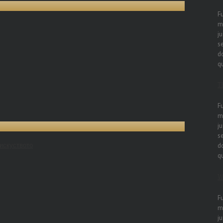
F
m
ju
s
do
q
T
F
m
ju
s
 искуството
do
q
W
F
m
ju