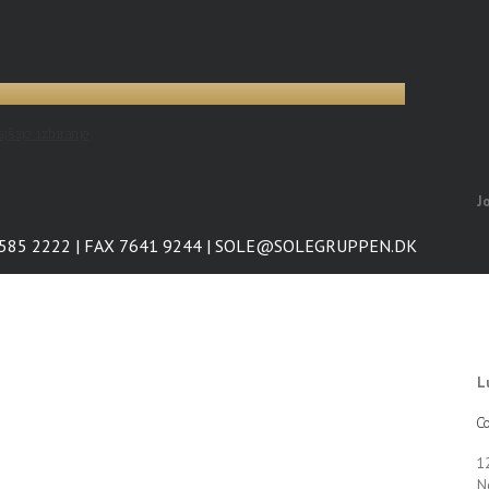
ajšajo izbiranje
J
7585 2222 | FAX 7641 9244 | SOLE@SOLEGRUPPEN.DK
L
Co
1
N