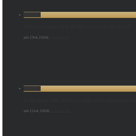
Permalink
Magjia e një Sesioni Online: Argëtim Natyra e Qetë dhe e Rrahur
juli 23rd, 2026
|
0 Comments
Permalink
Majhne razlike, veliki občutki: kaj naredi spletno kazino zabavo z
juli 22nd, 2026
|
0 Comments