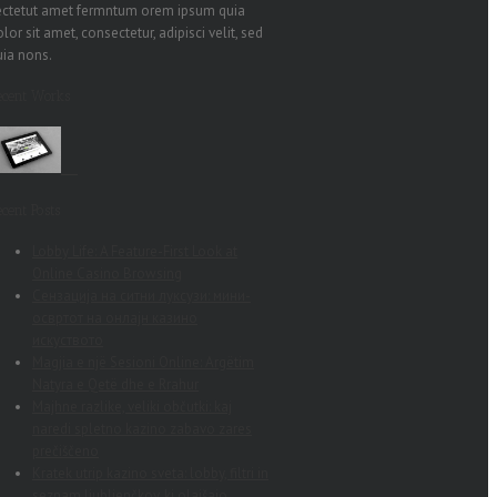
ectetut amet fermntum orem ipsum quia
lor sit amet, consectetur, adipisci velit, sed
uia nons.
ecent Works
cent Posts
Lobby Life: A Feature-First Look at
Online Casino Browsing
Сензација на ситни луксузи: мини-
освртот на онлајн казино
искуството
Magjia e një Sesioni Online: Argëtim
Natyra e Qetë dhe e Rrahur
Majhne razlike, veliki občutki: kaj
naredi spletno kazino zabavo zares
prečiščeno
Kratek utrip kazino sveta: lobby, filtri in
seznam ljubljenčkov, ki olajšajo