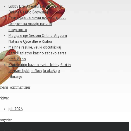
Lobby Life: A Feature-First Look at
Online Casino Browsing
Сензација на ситни луксузи: мини-
освртот на онлајн казино
искуството
Magjia e një Sesioni Online: Argëtim
Natyra e Qetë dhe e Rrahur
Majhne razlike, veliki občutki: kaj
naredi spletno kazino zabavo zares
prečiščeno
Kratek utrip kazino sveta: lobby, filtri in
seznam ljubljenčkov, ki olajšajo
izbiranje
eneste kommentarer
rkiver
juli 2026
tegorier
Uncategorized