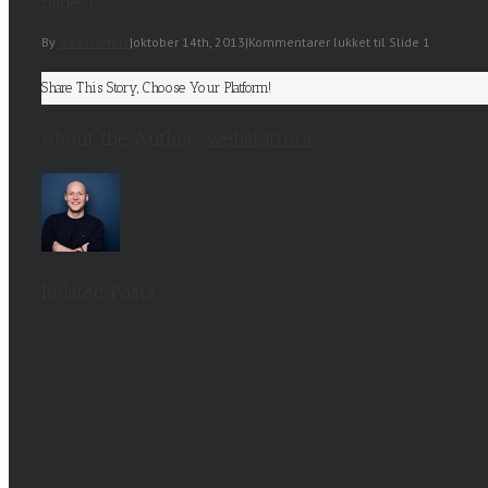
Slide 1
By
webstarters
|
oktober 14th, 2013
|
Kommentarer lukket
til Slide 1
Share This Story, Choose Your Platform!
About the Author:
webstarters
Related Posts