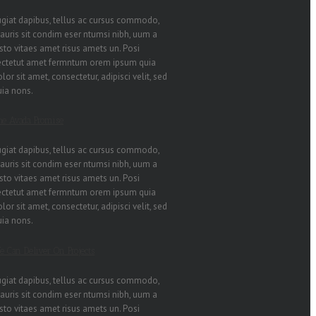
ugiat dapibus, tellus ac cursus commodo,
auris sit condim eser ntumsi nibh, uum a
sto vitaes amet risus amets un. Posi
ectetut amet fermntum orem ipsum quia
lor sit amet, consectetur, adipisci velit, sed
uia nons.
he Avada Promise
ugiat dapibus, tellus ac cursus commodo,
auris sit condim eser ntumsi nibh, uum a
sto vitaes amet risus amets un. Posi
ectetut amet fermntum orem ipsum quia
lor sit amet, consectetur, adipisci velit, sed
uia nons.
e Can Deliver On Projects
ugiat dapibus, tellus ac cursus commodo,
auris sit condim eser ntumsi nibh, uum a
sto vitaes amet risus amets un. Posi