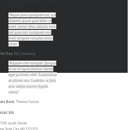
izbiranje
Neque porro quisquam est, qui
dolorem ipsum quia dolor sit
amet, consec tetur, adipisci velit,
sed quia non numquam eius
modi tempora voluptas amets
unser.
ohn Doe
,
My Company
Aliquam erat volutpat. Quisque
at est id ligula facilisis laoreet
eget pulvinar nibh. Suspendisse
at ultrices dui. Curabitur ac felis
arcu sadips ipsums fugiats
nemis.
uke Beck
,
Theme Fusion
ntact Info
2345 north Street
ew York City, NY 555555