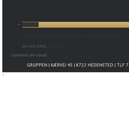
Permalink
Kratek utrip kazino sveta: lobby, filtri in seznam ljubljenčkov, ki ol
juli 21st, 2026
|
0 Comments
Comments are closed.
GRUPPEN | KÆRVEJ 45 | 8722 HEDENSTED | TLF 
>