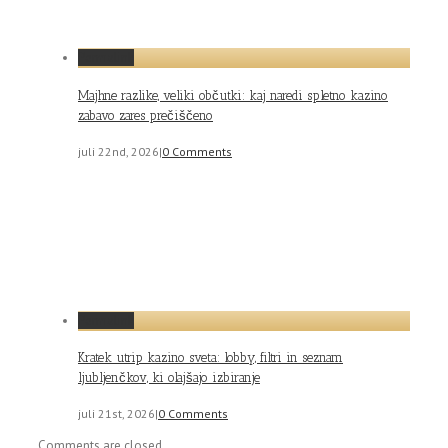
Permalink
Majhne razlike, veliki občutki: kaj naredi spletno kazino
zabavo zares prečiščeno
juli 22nd, 2026
|
0 Comments
Permalink
Kratek utrip kazino sveta: lobby, filtri in seznam
ljubljenčkov, ki olajšajo izbiranje
juli 21st, 2026
|
0 Comments
Comments are closed.