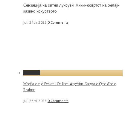
Сензација на ситни луксузи: мини-освртот на онлајн
казино искуството
juli 24th, 2026
|
0 Comments
Permalink
Magjia e një Sesioni Online: Argëtim Natyra e Qetë dhe e
Rrahur
juli 23rd, 2026
|
0 Comments